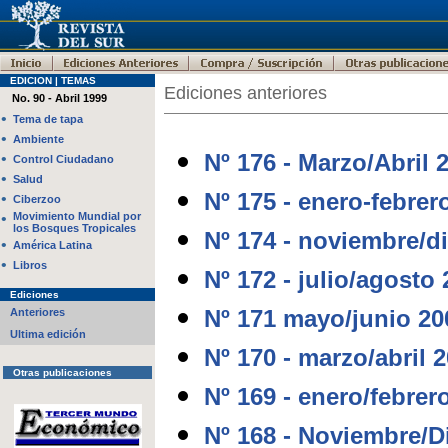
EDICION | TEMAS
Ediciones anteriores
No. 90 - Abril 1999
•
Tema de tapa
•
Ambiente
Nº 176 - Marzo/Abril 
•
Control Ciudadano
•
Salud
Nº 175 - enero-febrer
•
Ciberzoo
•
Movimiento Mundial por
los Bosques Tropicales
Nº 174 - noviembre/d
•
América Latina
•
Libros
Nº 172 - julio/agosto
Ediciones
Nº 171 mayo/junio 20
Anteriores
Ultima edición
Nº 170 - marzo/abril 
Otras publicaciones
Nº 169 - enero/febrer
Nº 168 - Noviembre/D