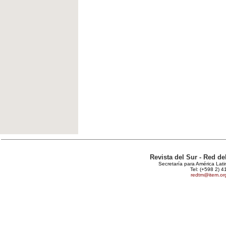
Revista del Sur - Red d
Secretaría para América Lat
Tel: (+598 2) 4
redtm@item.or