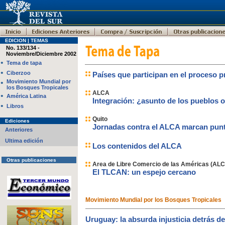
EDICION | TEMAS
No. 133/134 -
Noviembre/Diciembre 2002
•
Tema de tapa
•
Ciberzoo
Países que participan en el proceso 
•
Movimiento Mundial por
los Bosques Tropicales
ALCA
•
América Latina
Integración: ¿asunto de los pueblos 
•
Libros
Quito
Ediciones
Jornadas contra el ALCA marcan pun
Anteriores
Ultima edición
Los contenidos del ALCA
Otras publicaciones
Area de Libre Comercio de las Américas (AL
El TLCAN: un espejo cercano
Movimiento Mundial por los Bosques Tropicales
Uruguay: la absurda injusticia detrás de