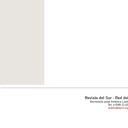
Revista del Sur - Red d
Secretaría para América Lat
Tel: (+598 2) 4
redtm@item.or