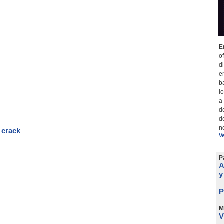
E
o
d
e
b
l
a
d
d
n
 crack
V
P
A
y
P
M
V