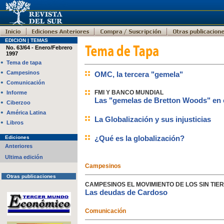
EDICION | TEMAS
No. 63/64 - Enero/Febrero
1997
•
Tema de tapa
•
Campesinos
OMC, la tercera "gemela"
•
Comunicación
•
FMI Y BANCO MUNDIAL
Informe
Las "gemelas de Bretton Woods" en e
•
Ciberzoo
•
América Latina
La Globalización y sus injusticias
•
Libros
¿Qué es la globalización?
Ediciones
Anteriores
Ultima edición
Campesinos
Otras publicaciones
CAMPESINOS EL MOVIMIENTO DE LOS SIN TIE
Las deudas de Cardoso
Comunicación