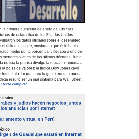
n la primera quincena de enero de 1997 las
ficinas de estadística de los Estados Unidos
ivulgaron los datos oficiales sobre el desempleo
n el último trimestre, mostrando que éste había
ajado medio punto porcentual y llegaba a uno de
os menores niveles de las últimas décadas. Junto
 la noticia la prensa divulgó la reacción inmediata
e la bolsa de valores: el índice Dow Jones cayó
e inmediato. Lo que para la gente era una buena
oticia resultó ser un mal síntoma para Wall Street.
er texto completo...
alestina
rabes y judíos hacen negocios juntos
 los anuncian por Internet
arlamento virtual en Perú
éxico
irgen de Guadalupe estará en Internet