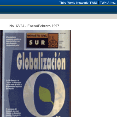
|
Third World Network (TWN)
TWN Africa
No. 63/64 - Enero/Febrero 1997