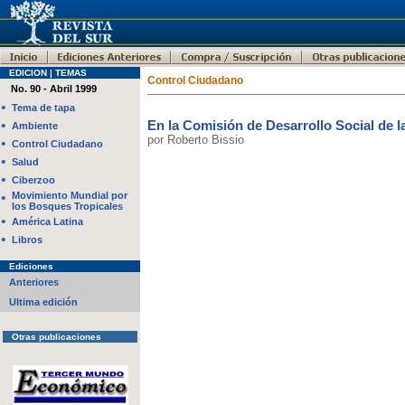
EDICION | TEMAS
Control Ciudadano
No. 90 - Abril 1999
•
Tema de tapa
•
En la Comisión de Desarrollo Social de 
Ambiente
por Roberto Bissio
•
Control Ciudadano
•
Salud
•
Ciberzoo
•
Movimiento Mundial por
los Bosques Tropicales
•
América Latina
•
Libros
Ediciones
Anteriores
Ultima edición
Otras publicaciones