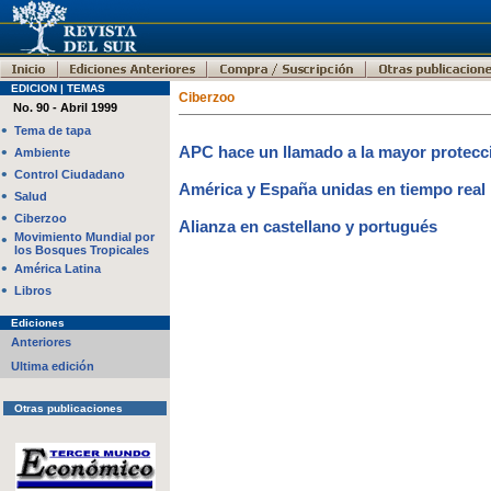
EDICION | TEMAS
Ciberzoo
No. 90 - Abril 1999
•
Tema de tapa
•
APC hace un llamado a la mayor protecci
Ambiente
•
Control Ciudadano
América y España unidas en tiempo real
•
Salud
•
Ciberzoo
Alianza en castellano y portugués
•
Movimiento Mundial por
los Bosques Tropicales
•
América Latina
•
Libros
Ediciones
Anteriores
Ultima edición
Otras publicaciones