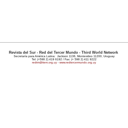
Revista del Sur - Red del Tercer Mundo - Third World Network
Secretaría para América Latina: Jackson 1136, Montevideo 11200, Uruguay
Tel: (+598 2) 419 6192 / Fax: (+ 598 2) 411 9222
redtm@item.org.uy
-
www.redtercermundo.org.uy