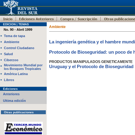
EDICION | TEMAS
Ambiente
No. 90 - Abril 1999
•
Tema de tapa
•
La ingeniería genética y el hambre mundi
Ambiente
•
Control Ciudadano
Protocolo de Bioseguridad: un poco de h
•
Salud
•
Ciberzoo
PRODUCTOS MANIPULADOS GENETICAMENTE
•
Movimiento Mundial por
Uruguay y el Protocolo de Bioseguridad
los Bosques Tropicales
•
América Latina
•
Libros
Ediciones
Anteriores
Ultima edición
Otras publicaciones