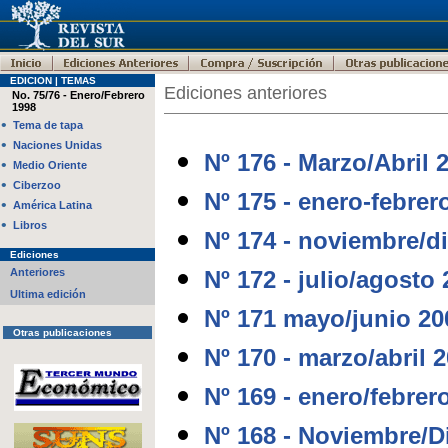
EDICION | TEMAS
Ediciones anteriores
No. 75/76 - Enero/Febrero
1998
•
Tema de tapa
•
Naciones Unidas
Nº 176 - Marzo/Abril 
•
Medio Oriente
•
Ciberzoo
Nº 175 - enero-febrer
•
América Latina
•
Libros
Nº 174 - noviembre/d
Ediciones
Anteriores
Nº 172 - julio/agosto
Ultima edición
Nº 171 mayo/junio 20
Otras publicaciones
Nº 170 - marzo/abril 
Nº 169 - enero/febrer
Nº 168 - Noviembre/D