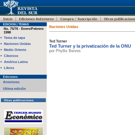
EDICION | TEMAS
Naciones Unidas
No. 75/76 - Enero/Febrero
1998
•
Tema de tapa
Ted Turner
•
Naciones Unidas
Ted Turner y la privatización de la ONU
•
Medio Oriente
por Phyllis Bennis
•
Ciberzoo
•
América Latina
•
Libros
Ediciones
Anteriores
Ultima edición
Otras publicaciones