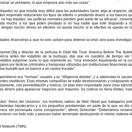
mbolsar un préstamo, lo que empeora aún más las cosas”.
iquidez es que resulta muy difícil para las autoridades hacer algo al respecto, di
n responder reduciendo los tipos de interés o prestando dinero a los bancos q
o no hay liquidez, las políticas normales pierden gran parte de su eficacia”, coment
yuda mucho a los que piden prestado si no hay nadie que esté dispuesto a d
 tengan mucho dinero en efectivo no ayuda mucho si el efectivo se queda en l
idades financieras a que no solo actúen para detener la crisis sino para investigar
.
annel.Org y director de la película In Debt We Trust: America Before The Bubb
rica antes del estallido de la burbuja), dijo que es cuestión de tiempo ver 
créditos subprime como lo que realmente es: “Una inversión fraudulenta en la cu
res por tácticas criminales y tramposas utilizadas por instituciones financieras q
ma bursátil que se parece a un casino trucado”.
endieron sus “normas” usuales y su “diligencia debida”, y a sabiendas le sacar
dentes crediticios. Esas mismas compañías se están desmoronando y colapsando 
adamente, con premeditación y malicia, un plan bien orquestado para crear ejércit
e- su dinero para apalancar negocios aún mayores. Su codicia no tiene límites, has
ados ‘Amos del Universo’, los hombres sabios de Wall Street que trabajaron ent
stamistas hipotecarios y a los pequeños prestamistas en parte de lo que un día 
rece ser procesada como conspiración”, afirmó Schechter. “Deberíamos reclam
uecieron con todo esto y parecen haber terminado destruyendo el mismo sistema d
ld Network (TWN).