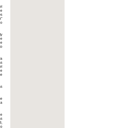
el
de
os
z”
do
ty
de
de
to
ya
as
el
de
se
as
se
na
de
as
B,
no