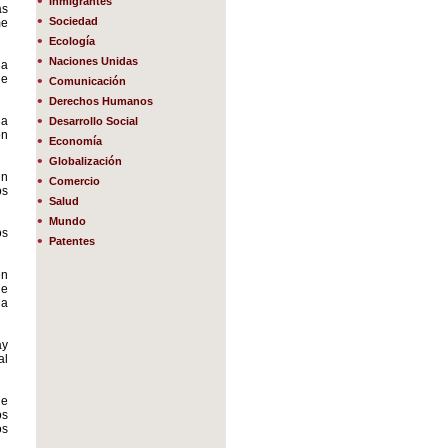
•
Inmigrantes
as
•
Sociedad
me
•
Ecología
•
Naciones Unidas
 a
 e
•
Comunicación
•
Derechos Humanos
•
da
Desarrollo Social
on
•
Economía
•
Globalización
ún
•
Comercio
os
•
Salud
•
Mundo
os
•
Patentes
en
ue
la
ay
al
de
os
os