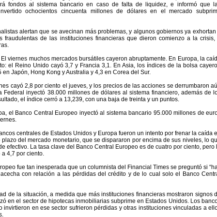
á fondos al sistema bancario en caso de falta de liquidez, e informó que l
 invertido ochocientos cincuenta millones de dólares en el mercado subpri
nalistas alertan que se avecinan más problemas, y algunos gobiernos ya exhortan
 fraudulentas de las instituciones financieras que dieron comienzo a la crisis,
ras.
El viernes muchos mercados bursátiles cayeron abruptamente. En Europa, la caí
to: el Reino Unido cayó 3,7 y Francia 3,1. En Asia, los índices de la bolsa cayer
5 en Japón, Hong Kong y Australia y 4,3 en Corea del Sur.
es cayó 2,8 por ciento el jueves, y los precios de las acciones se derrumbaron a
a Federal inyectó 38.000 millones de dólares al sistema financiero, además de l
ltado, el índice cerró a 13,239, con una baja de treinta y un puntos.
pa, el Banco Central Europeo inyectó al sistema bancario 95.000 millones de eur
iernes.
ancos centrales de Estados Unidos y Europa fueron un intento por frenar la caída 
to plazo del mercado monetario, que se dispararon por encima de sus niveles, lo q
efectivo. La tasa clave del Banco Central Europeo es de cuatro por ciento, pero 
 a 4,7 por ciento.
ropeo fue tan inesperada que un columnista del Financial Times se preguntó si “h
echa con relación a las pérdidas del crédito y de lo cual solo el Banco Centr
d de la situación, a medida que más instituciones financieras mostraron signos 
nzó en el sector de hipotecas inmobiliarias subprime en Estados Unidos. Los banc
 invirtieron en ese sector sufrieron pérdidas y otras instituciones vinculadas a ell
s.