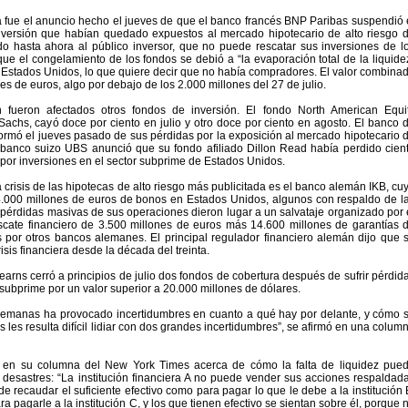
fue el anuncio hecho el jueves de que el banco francés BNP Paribas suspendió 
inversión que habían quedado expuestos al mercado hipotecario de alto riesgo 
do hasta ahora al público inversor, que no puede rescatar sus inversiones de l
ue el congelamiento de los fondos se debió a “la evaporación total de la liquide
Estados Unidos, lo que quiere decir que no había compradores. El valor combina
nes de euros, algo por debajo de los 2.000 millones del 27 de julio.
 fueron afectados otros fondos de inversión. El fondo North American Equi
Sachs, cayó doce por ciento en julio y otro doce por ciento en agosto. El banco 
ormó el jueves pasado de sus pérdidas por la exposición al mercado hipotecario 
el banco suizo UBS anunció que su fondo afiliado Dillon Read había perdido cien
 por inversiones en el sector subprime de Estados Unidos.
a crisis de las hipotecas de alto riesgo más publicitada es el banco alemán IKB, cu
14.000 millones de euros de bonos en Estados Unidos, algunos con respaldo de l
pérdidas masivas de sus operaciones dieron lugar a un salvataje organizado por 
scate financiero de 3.500 millones de euros más 14.600 millones de garantías 
 por otros bancos alemanes. El principal regulador financiero alemán dijo que 
risis financiera desde la década del treinta.
arns cerró a principios de julio dos fondos de cobertura después de sufrir pérdid
 subprime por un valor superior a 20.000 millones de dólares.
 semanas ha provocado incertidumbres en cuanto a qué hay por delante, y cómo 
tas les resulta difícil lidiar con dos grandes incertidumbres”, se afirmó en una colum
 en su columna del New York Times acerca de cómo la falta de liquidez pue
desastres: “La institución financiera A no puede vender sus acciones respaldad
 recaudar el suficiente efectivo como para pagar lo que le debe a la institución 
ra pagarle a la institución C, y los que tienen efectivo se sientan sobre él, porque 