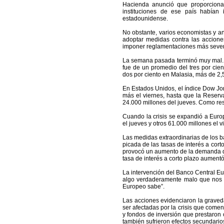
Hacienda anunció que proporcionar
instituciones de ese país habían
estadounidense.
No obstante, varios economistas y a
adoptar medidas contra las acciones
imponer reglamentaciones más seve
La semana pasada terminó muy mal. 
fue de un promedio del tres por cien
dos por ciento en Malasia, más de 2,
En Estados Unidos, el índice Dow Jon
más el viernes, hasta que la Reserv
24.000 millones del jueves. Como resu
Cuando la crisis se expandió a Euro
el jueves y otros 61.000 millones el v
Las medidas extraordinarias de los b
picada de las tasas de interés a cor
provocó un aumento de la demanda de 
tasa de interés a corto plazo aumentó
La intervención del Banco Central Eu
algo verdaderamente malo que nos ac
Europeo sabe”.
Las acciones evidenciaron la graveda
ser afectadas por la crisis que come
y fondos de inversión que prestaron o
también sufrieron efectos secundario