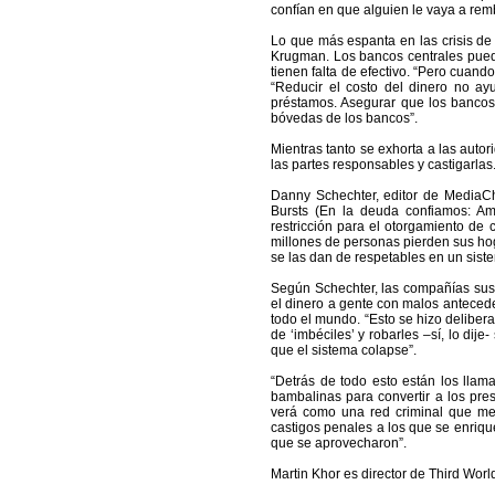
confían en que alguien le vaya a re
Lo que más espanta en las crisis de l
Krugman. Los bancos centrales puede
tienen falta de efectivo. “Pero cuand
“Reducir el costo del dinero no a
préstamos. Asegurar que los bancos
bóvedas de los bancos”.
Mientras tanto se exhorta a las autor
las partes responsables y castigarlas
Danny Schechter, editor de MediaCh
Bursts (En la deuda confiamos: Amé
restricción para el otorgamiento de 
millones de personas pierden sus hoga
se las dan de respetables en un siste
Según Schechter, las compañías susp
el dinero a gente con malos antece
todo el mundo. “Esto se hizo deliber
de ‘imbéciles’ y robarles –sí, lo dij
que el sistema colapse”.
“Detrás de todo esto están los llam
bambalinas para convertir a los pre
verá como una red criminal que me
castigos penales a los que se enriq
que se aprovecharon”.
Martin Khor es director de Third Wor