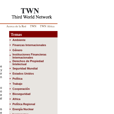
Acerca de la Red
TWN
TWN Africa
Temas
•
Ambiente
•
Finanzas Internacionales
•
Género
•
Instituciones Financieras
Internacionales
•
Derechos de Propiedad
Intelectual
de
•
Seguridad Mundial
 y
•
or
Estados Unidos
en
•
Política
•
Trabajo
 o
•
Cooperación
so
•
Bioseguridad
de
al
•
Africa
•
Política Regional
•
us
Energía Nuclear
de