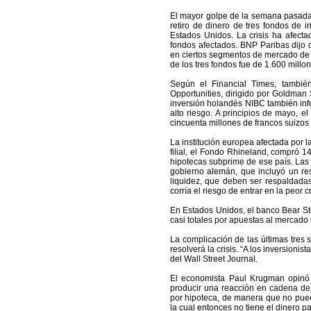
El mayor golpe de la semana pasada 
retiro de dinero de tres fondos de 
Estados Unidos. La crisis ha afecta
fondos afectados. BNP Paribas dijo q
en ciertos segmentos de mercado de 
de los tres fondos fue de 1.600 millo
Según el Financial Times, también
Opportunities, dirigido por Goldman 
inversión holandés NIBC también inf
alto riesgo. A principios de mayo, 
cincuenta millones de francos suizos
La institución europea afectada por l
filial, el Fondo Rhineland, compró 
hipotecas subprime de ese país. Las 
gobierno alemán, que incluyó un re
liquidez, que deben ser respaldadas
corría el riesgo de entrar en la peor c
En Estados Unidos, el banco Bear Ste
casi totales por apuestas al mercado
La complicación de las últimas tres
resolverá la crisis. “A los inversionis
del Wall Street Journal.
El economista Paul Krugman opinó
producir una reacción en cadena de 
por hipoteca, de manera que no puede
la cual entonces no tiene el dinero pa