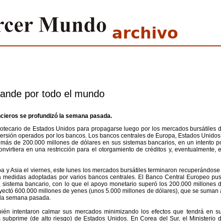
archivo
pande por todo el mundo
ancieros se profundizó la semana pasada.
otecario de Estados Unidos para propagarse luego por los mercados bursátiles 
versión operados por los bancos. Los bancos centrales de Europa, Estados Unidos
s más de 200.000 millones de dólares en sus sistemas bancarios, en un intento p
convirtiera en una restricción para el otorgamiento de créditos y, eventualmente, 
 y Asia el viernes, este lunes los mercados bursátiles terminaron recuperándose
ó a medidas adoptadas por varios bancos centrales. El Banco Central Europeo pu
l sistema bancario, con lo que el apoyo monetario superó los 200.000 millones 
nyectó 600.000 millones de yenes (unos 5.000 millones de dólares), que se suman 
e la semana pasada.
bién intentaron calmar sus mercados minimizando los efectos que tendrá en s
s subprime (de alto riesgo) de Estados Unidos. En Corea del Sur, el Ministerio 