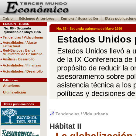
EDICION | TEMAS
No. 86 - Segunda
No. 86 - Segunda quincena de Mayo 1996
quincena de Mayo 1996
Estados Unidos 
•
Tendencias / Vida urbana
•
Actualidades / Ajuste
estructural
Estados Unidos llevó a u
•
Red-Bancos / Banca
Multilateral de Desarrollo
de la IX Conferencia de
•
Análisis / Desarrollo
•
Actualidades / Finanzas
propósito de reducir la o
•
Actualidades / Desarrollo
asesoramiento sobre polí
Ediciones
asistencia técnica a los
Anteriores
políticas y decisiones d
Ultima edición
Otras publicaciones
Tendencias / Vida urbana
Hábitat II