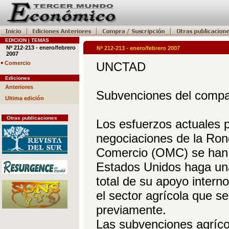
EDICION | TEMAS
Nº 212-213 - enero/febrero
Nº 212-213 - enero/febrero 2007
2007
•
Comercio
UNCTAD
Ediciones
Anteriores
Subvenciones del compar
Ultima edición
Otras publicaciones
Los esfuerzos actuales p
negociaciones de la Ron
Comercio (OMC) se han c
Estados Unidos haga una 
total de su apoyo intern
el sector agrícola que 
previamente.
Las subvenciones agríco