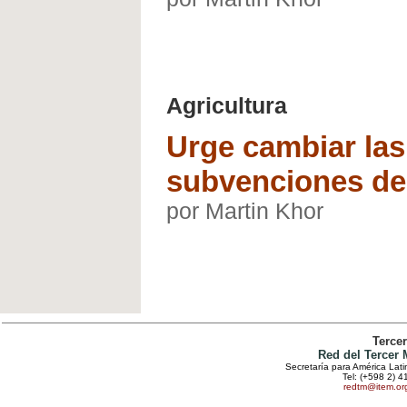
Agricultura
Urge cambiar la
subvenciones de
por Martin Khor
Terce
Red del Tercer
Secretaría para América Lat
Tel: (+598 2) 4
redtm@item.or