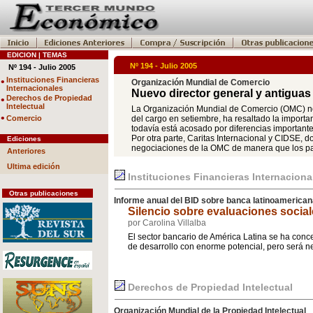
EDICION | TEMAS
Nº 194 - Julio 2005
Nº 194 - Julio 2005
•
Instituciones Financieras
Organización Mundial de Comercio
Internacionales
Nuevo director general y antiguas
•
Derechos de Propiedad
Intelectual
La Organización Mundial de Comercio (OMC) nom
•
Comercio
del cargo en setiembre, ha resaltado la impor
todavía está acosado por diferencias important
Por otra parte, Caritas Internacional y CIDSE, 
Ediciones
negociaciones de la OMC de manera que los país
Anteriores
Ultima edición
Instituciones Financieras Internaciona
Otras publicaciones
Informe anual del BID sobre banca latinoamerica
Silencio sobre evaluaciones socia
por Carolina Villalba
El sector bancario de América Latina se ha conc
de desarrollo con enorme potencial, pero será n
Derechos de Propiedad Intelectual
Organización Mundial de la Propiedad Intelectual