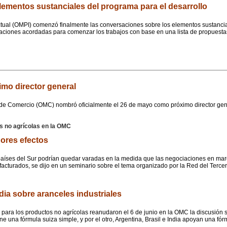
mentos sustanciales del programa para el desarrollo
tual (OMPI) comenzó finalmente las conversaciones sobre los elementos sustancial
aciones acordadas para comenzar los trabajos con base en una lista de propuesta
mo director general
 de Comercio (OMC) nombró oficialmente el 26 de mayo como próximo director gen
s no agrícolas en la OMC
ores efectos
s países del Sur podrían quedar varadas en la medida que las negociaciones en m
acturados, se dijo en un seminario sobre el tema organizado por la Red del Terce
dia sobre aranceles industriales
ara los productos no agrícolas reanudaron el 6 de junio en la OMC la discusión so
 una fórmula suiza simple, y por el otro, Argentina, Brasil e India apoyan una fórmu