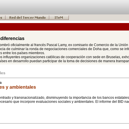
 diferencias
bró oficialmente al francés Pascal Lamy, ex comisario de Comercio de la Unión 
tancia de culminar la ronda de negociaciones comerciales de Doha que, como se in
es entre los países miembros.
dos influyentes organizaciones católicas de cooperación con sede en Bruselas, exho
es en desarrollo puedan participar de la toma de decisiones de manera transparen
les
na
les y ambientales
entrado y transnacionalizado, disminuyendo la importancia de los bancos estatales
ecesario que incorpore evaluaciones sociales y ambientales. El informe del BID nad