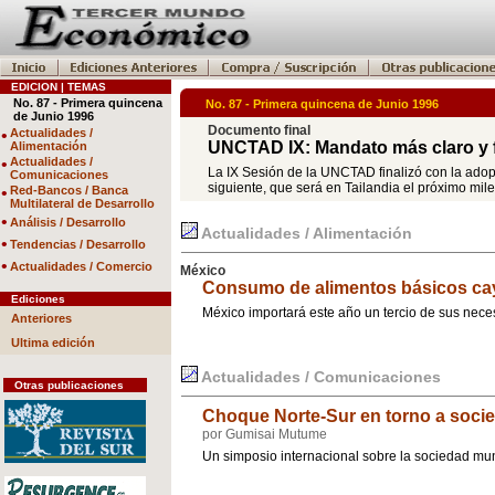
EDICION | TEMAS
No. 87 - Primera quincena
No. 87 - Primera quincena de Junio 1996
de Junio 1996
Documento final
•
Actualidades /
UNCTAD IX: Mandato más claro y 
Alimentación
•
Actualidades /
La IX Sesión de la UNCTAD finalizó con la adopc
Comunicaciones
siguiente, que será en Tailandia el próximo mi
•
Red-Bancos / Banca
Multilateral de Desarrollo
•
Análisis / Desarrollo
Actualidades / Alimentación
•
Tendencias / Desarrollo
•
Actualidades / Comercio
México
Consumo de alimentos básicos ca
Ediciones
México importará este año un tercio de sus ne
Anteriores
Ultima edición
Actualidades / Comunicaciones
Otras publicaciones
Choque Norte-Sur en torno a socie
por Gumisai Mutume
Un simposio internacional sobre la sociedad mun