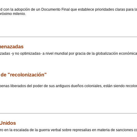
 con la adopción de un Documento Final que establece prioridades claras para las p
próximo milenio.
amenazadas
zadas -y no optimizadas- a nivel mundial por gracia de la globalización económic
 de "recolonización"
enas liberados del poder de sus antiguos dueños coloniales, están siendo recoloni
 Unidos
o en la escalada de la guerra verbal sobre represalias en materia de sanciones 