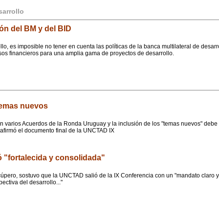
arrollo
ión del BM y del BID
llo, es imposible no tener en cuenta las políticas de la banca multilateral de desa
sos financieros para una amplia gama de proyectos de desarrollo.
 temas nuevos
 en varios Acuerdos de la Ronda Uruguay y la inclusión de los "temas nuevos" debe
, afirmó el documento final de la UNCTAD IX
"fortalecida y consolidada"
pero, sostuvo que la UNCTAD salió de la IX Conferencia con un "mandato claro y 
ctiva del desarrollo..."