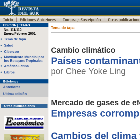
EDICION | TEMAS
Tema de tapa
No. 111/112 -
Enero/Febrero 2001
•
Tema de tapa
•
Salud
Cambio climático
•
Ciberzoo
•
Movimiento Mundial por
Países contaminant
los Bosques Tropicales
•
América Latina
por Chee Yoke Ling
•
Libros
Ediciones
Anteriores
Ultima edición
Mercado de gases de ef
Otras publicaciones
Empresas corrompe
Cambios del clima