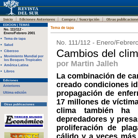
EDICION | TEMAS
Tema de tapa
No. 111/112 -
Enero/Febrero 2001
•
Tema de tapa
No. 111/112 - Enero/Febrer
•
Salud
Cambios del cli
•
Ciberzoo
•
Movimiento Mundial por
los Bosques Tropicales
por Martin Jalleh
•
América Latina
•
Libros
La combinación de cam
Ediciones
creado condiciones id
Anteriores
propagación de enfe
Ultima edición
17 millones de víctima
Otras publicaciones
clima también ha a
depredadores y presas
proliferación de pl
cálido y a veces más