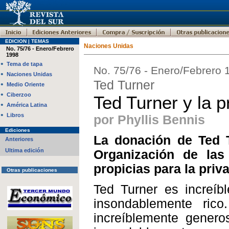
EDICION | TEMAS
Naciones Unidas
No. 75/76 - Enero/Febrero
1998
•
Tema de tapa
No. 75/76 - Enero/Febrero 
•
Naciones Unidas
Ted Turner
•
Medio Oriente
•
Ciberzoo
Ted Turner y la p
•
América Latina
•
Libros
por Phyllis Bennis
Ediciones
La donación de Ted T
Anteriores
Ultima edición
Organización de las
propicias para la priv
Otras publicaciones
Ted Turner es increíb
insondablemente ri
increíblemente gener