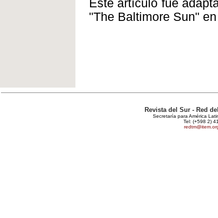
Este artículo fue adapta
"The Baltimore Sun" en
Revista del Sur - Red d
Secretaría para América Lat
Tel: (+598 2) 4
redtm@item.or