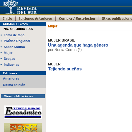
EDICION | TEMAS
Mujer
No. 45 - Junio 1995
•
Tema de tapa
•
MUJER BRASIL
Política Regional
Una agenda que haga género
•
Saber Andino
por Sonia Correa (*)
•
Mujer
•
Drogas
•
MUJER
Indígenas
Tejiendo sueños
Ediciones
Anteriores
Ultima edición
Otras publicaciones