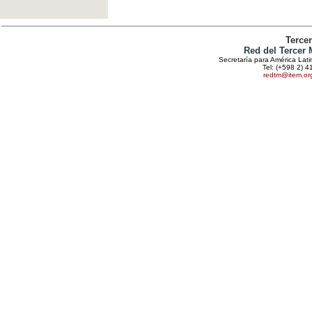
Terce
Red del Tercer
Secretaría para América Lat
Tel: (+598 2) 4
redtm@item.or