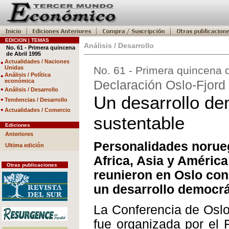
EDICION | TEMAS
Análisis / Desarrollo
No. 61 - Primera quincena
de Abril 1995
•
Actualidades / Naciones
Unidas
No. 61 - Primera quincena 
•
Análisis / Política
económica
Declaración Oslo-Fjord
•
Análisis / Desarrollo
Un desarrollo dem
•
Tendencias / Desarrollo
•
Actualidades / Comercio
sustentable
Ediciones
Anteriores
Personalidades norue
Ultima edición
Africa, Asia y América
Otras publicaciones
reunieron en Oslo con 
un desarrollo democrát
La Conferencia de Oslo
fue organizada por el