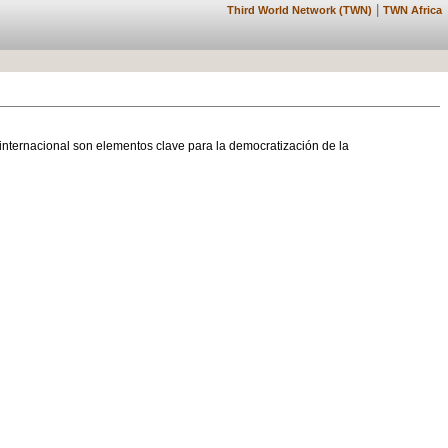
|
Third World Network (TWN)
TWN Africa
internacional son elementos clave para la democratización de la