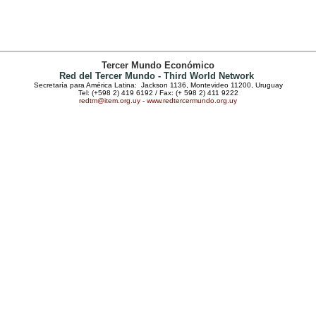
Tercer Mundo Económico
Red del Tercer Mundo - Third World Network
Secretaría para América Latina: Jackson 1136, Montevideo 11200, Uruguay
Tel: (+598 2) 419 6192 / Fax: (+ 598 2) 411 9222
redtm@item.org.uy
-
www.redtercermundo.org.uy