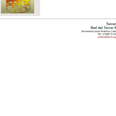
Terce
Red del Tercer
Secretaría para América Lat
Tel: (+598 2) 4
redtm@item.or