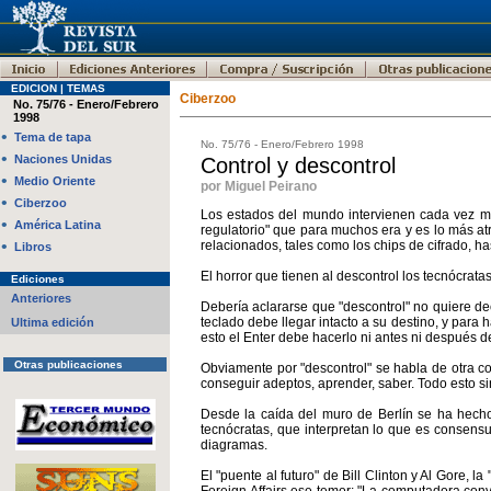
EDICION | TEMAS
Ciberzoo
No. 75/76 - Enero/Febrero
1998
•
Tema de tapa
No. 75/76 - Enero/Febrero 1998
•
Naciones Unidas
Control y descontrol
•
Medio Oriente
por Miguel Peirano
•
Ciberzoo
Los estados del mundo intervienen cada vez más
•
América Latina
regulatorio" que para muchos era y es lo más at
•
relacionados, tales como los chips de cifrado, ha
Libros
El horror que tienen al descontrol los tecnócrat
Ediciones
Anteriores
Debería aclararse que "descontrol" no quiere deci
teclado debe llegar intacto a su destino, y para
Ultima edición
esto el Enter debe hacerlo ni antes ni después d
Otras publicaciones
Obviamente por "descontrol" se habla de otra co
conseguir adeptos, aprender, saber. Todo esto sin
Desde la caída del muro de Berlín se ha hech
tecnócratas, que interpretan lo que es consensu
diagramas.
El "puente al futuro" de Bill Clinton y Al Gore, 