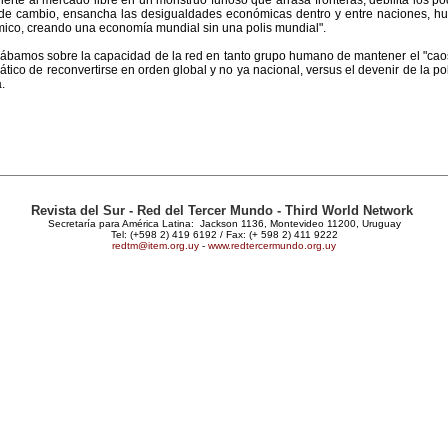
ierte al mercado libre en un monstruo furioso que arrasa fronteras, debilita los p
y de cambio, ensancha las desigualdades económicas dentro y entre naciones, hu
mico, creando una economía mundial sin una polis mundial".
ábamos sobre la capacidad de la red en tanto grupo humano de mantener el "caos r
tico de reconvertirse en orden global y no ya nacional, versus el devenir de la p
.
Revista del Sur - Red del Tercer Mundo - Third World Network
Secretaría para América Latina: Jackson 1136, Montevideo 11200, Uruguay
Tel: (+598 2) 419 6192 / Fax: (+ 598 2) 411 9222
redtm@item.org.uy
-
www.redtercermundo.org.uy