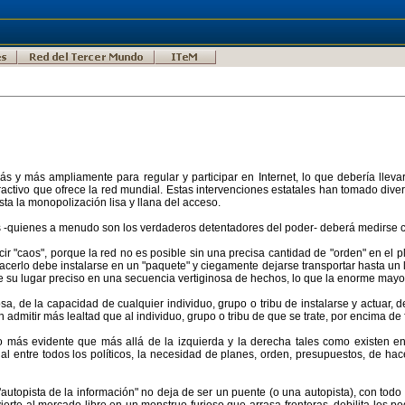
 y más ampliamente para regular y participar en Internet, lo que debería llevar
ractivo que ofrece la red mundial. Estas intervenciones estatales han tomado diver
sta la monopolización lisa y llana del acceso.
as -quienes a menudo son los verdaderos detentadores del poder- deberá medirse con 
r "caos", porque la red no es posible sin una precisa cantidad de "orden" en el pla
 hacerlo debe instalarse en un "paquete" y ciegamente dejarse transportar hasta un
e su lugar preciso en una secuencia vertiginosa de hechos, lo que la enorme mayor
sa, de la capacidad de cualquier individuo, grupo o tribu de instalarse y actuar, 
 admitir más lealtad que al individuo, grupo o tribu de que se trate, por encima de f
o más evidente que más allá de la izquierda y la derecha tales como existen 
al entre todos los políticos, la necesidad de planes, orden, presupuestos, de ha
la "autopista de la información" no deja de ser un puente (o una autopista), con to