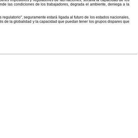
oderes impositivos y reguladores de las naciones, socava la capacidad de los
nde las condiciones de los trabajadores, degrada el ambiente, deniega a la
egulatorio", seguramente estará ligada al futuro de los estados nacionales,
olis de la globalidad y la capacidad que puedan tener los grupos dispares que