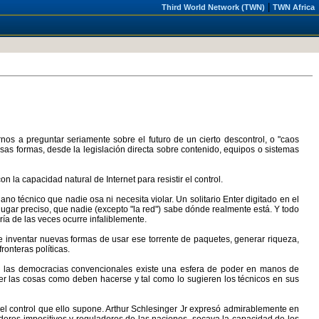
|
Third World Network (TWN)
TWN Africa
nos a preguntar seriamente sobre el futuro de un cierto descontrol, o "caos
sas formas, desde la legislación directa sobre contenido, equipos o sistemas
la capacidad natural de Internet para resistir el control.
no técnico que nadie osa ni necesita violar. Un solitario Enter digitado en el
 lugar preciso, que nadie (excepto "la red") sabe dónde realmente está. Y todo
ía de las veces ocurre infaliblemente.
de inventar nuevas formas de usar ese torrente de paquetes, generar riqueza,
ronteras políticas.
en las democracias convencionales existe una esfera de poder en manos de
cer las cosas como deben hacerse y tal como lo sugieren los técnicos en sus
do el control que ello supone. Arthur Schlesinger Jr expresó admirablemente en