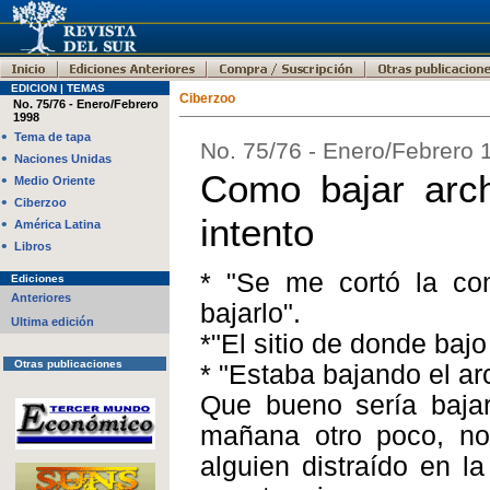
EDICION | TEMAS
Ciberzoo
No. 75/76 - Enero/Febrero
1998
•
Tema de tapa
No. 75/76 - Enero/Febrero 
•
Naciones Unidas
Como bajar arch
•
Medio Oriente
•
Ciberzoo
intento
•
América Latina
•
Libros
* "Se me cortó la co
Ediciones
Anteriores
bajarlo".
Ultima edición
*"El sitio de donde baj
Otras publicaciones
* "Estaba bajando el ar
Que bueno sería bajar
mañana otro poco, no 
alguien distraído en la