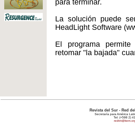
para terminar.
La solución puede s
HeadLight Software (w
El programa permite 
retomar "la bajada" cu
Revista del Sur - Red d
Secretaría para América Lat
Tel: (+598 2) 4
redtm@item.or