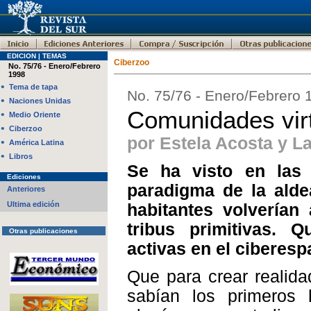
EDICION | TEMAS
Ciberzoo
No. 75/76 - Enero/Febrero
1998
•
Tema de tapa
No. 75/76 - Enero/Febrero 
•
Naciones Unidas
Comunidades vir
•
Medio Oriente
•
Ciberzoo
por Estela Acosta y L
•
América Latina
•
Libros
Se ha visto en las
Ediciones
paradigma de la alde
Anteriores
Ultima edición
habitantes volverían
tribus primitivas. 
Otras publicaciones
activas en el ciberesp
Que para crear realida
sabían los primeros