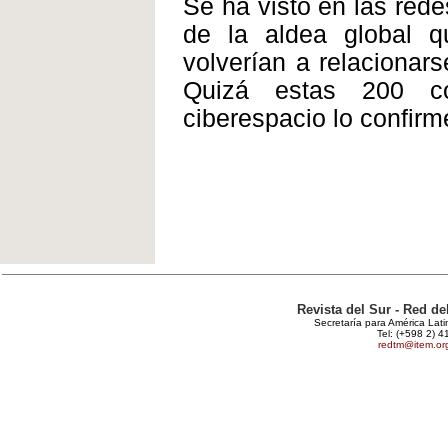
Se ha visto en las red
de la aldea global q
volverían a relacionars
Quizá estas 200 co
ciberespacio lo confirm
Revista del Sur - Red d
Secretaría para América Lat
Tel: (+598 2) 4
redtm@item.or