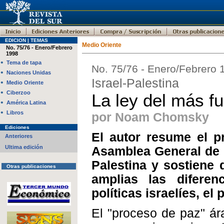
EDICION | TEMAS
Medio Oriente
No. 75/76 - Enero/Febrero
1998
•
Tema de tapa
No. 75/76 - Enero/Febrero 
•
Naciones Unidas
Israel-Palestina
•
Medio Oriente
•
Ciberzoo
La ley del más fu
•
América Latina
•
Libros
por Noam Chomsky
Ediciones
El autor resume el p
Anteriores
Ultima edición
Asamblea General de 
Palestina y sostiene 
Otras publicaciones
amplias las diferen
políticas israelíes, el 
El "proceso de paz" ára