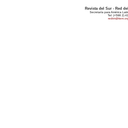
Revista del Sur - Red d
Secretaría para América Lat
Tel: (+598 2) 4
redtm@item.or