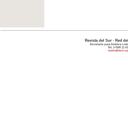
Revista del Sur - Red d
Secretaría para América Lat
Tel: (+598 2) 4
redtm@item.or