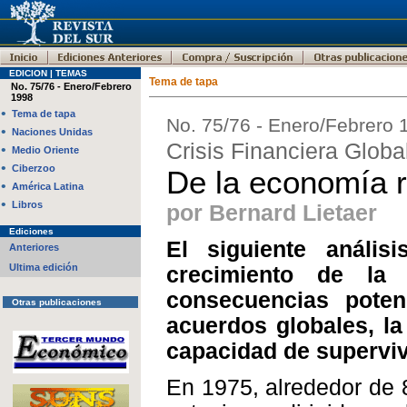
EDICION | TEMAS
Tema de tapa
No. 75/76 - Enero/Febrero
1998
•
Tema de tapa
No. 75/76 - Enero/Febrero 
•
Naciones Unidas
Crisis Financiera Globa
•
Medio Oriente
•
Ciberzoo
De la economía r
•
América Latina
•
Libros
por Bernard Lietaer
Ediciones
El siguiente anális
Anteriores
Ultima edición
crecimiento de la 
consecuencias pote
Otras publicaciones
acuerdos globales, la
capacidad de superviv
En 1975, alrededor de 8