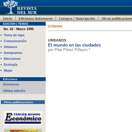
EDICION | TEMAS
Urbanos
No. 42 - Marzo 1995
•
Tema de tapa
•
URBANOS
Comunicación
El mundo en las ciudades
•
Urbanos
por Pilar Pérez Piñeyro *
•
Inmigrantes
•
Elecciones
•
Ecología
•
Mujer
Ediciones
Anteriores
Ultima edición
Otras publicaciones