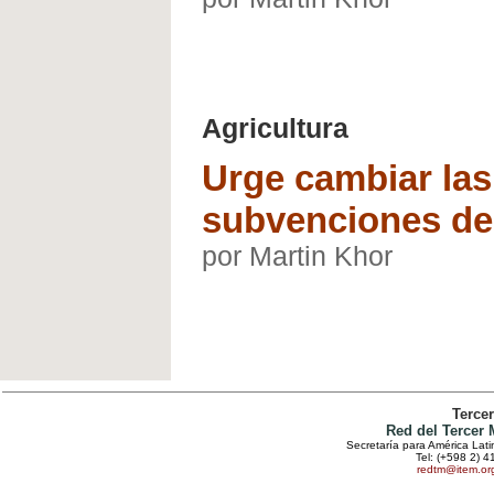
Agricultura
Urge cambiar la
subvenciones de
por Martin Khor
Terce
Red del Tercer
Secretaría para América Lat
Tel: (+598 2) 4
redtm@item.or