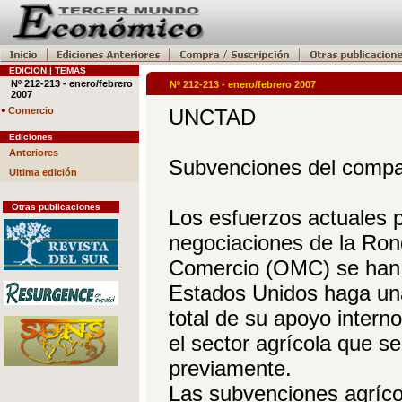
EDICION | TEMAS
Nº 212-213 - enero/febrero
Nº 212-213 - enero/febrero 2007
2007
•
Comercio
UNCTAD
Ediciones
Anteriores
Subvenciones del compar
Ultima edición
Otras publicaciones
Los esfuerzos actuales p
negociaciones de la Ron
Comercio (OMC) se han c
Estados Unidos haga una 
total de su apoyo intern
el sector agrícola que 
previamente.
Las subvenciones agríco