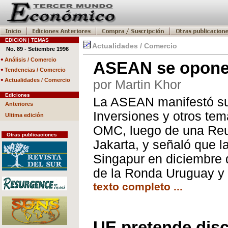
EDICION | TEMAS
Actualidades / Comercio
No. 89 - Setiembre 1996
•
Análisis / Comercio
ASEAN se opone 
•
Tendencias / Comercio
•
Actualidades / Comercio
por Martin Khor
Ediciones
La ASEAN manifestó su 
Anteriores
Inversiones y otros te
Ultima edición
OMC, luego de una Reun
Otras publicaciones
Jakarta, y señaló que l
Singapur en diciembre 
de la Ronda Uruguay y 
texto completo ...
UE pretende disc