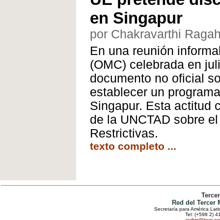
en Singapur
por Chakravarthi Raga
En una reunión informa
(OMC) celebrada en jul
documento no oficial s
establecer un programa 
Singapur. Esta actitud c
de la UNCTAD sobre el 
Restrictivas.
texto completo ...
Terce
Red del Tercer
Secretaría para América Lat
Tel: (+598 2) 4
redtm@item.or