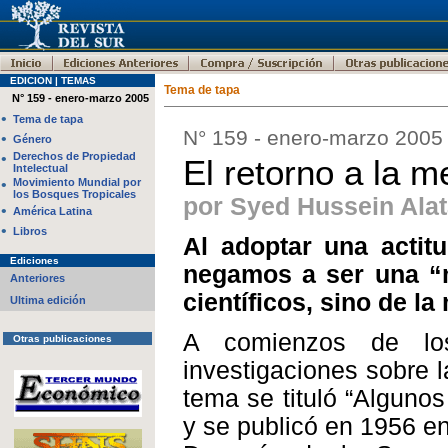
EDICION | TEMAS
Tema de tapa
N° 159 - enero-marzo 2005
•
Tema de tapa
N° 159 - enero-marzo 2005
•
Género
•
Derechos de Propiedad
El retorno a la m
Intelectual
•
Movimiento Mundial por
los Bosques Tropicales
por Syed Hussein Ala
•
América Latina
•
Libros
Al adoptar una actitu
Ediciones
negamos a ser una “m
Anteriores
científicos, sino de l
Ultima edición
A comienzos de lo
Otras publicaciones
investigaciones sobre l
tema se tituló “Alguno
y se publicó en 1956 e