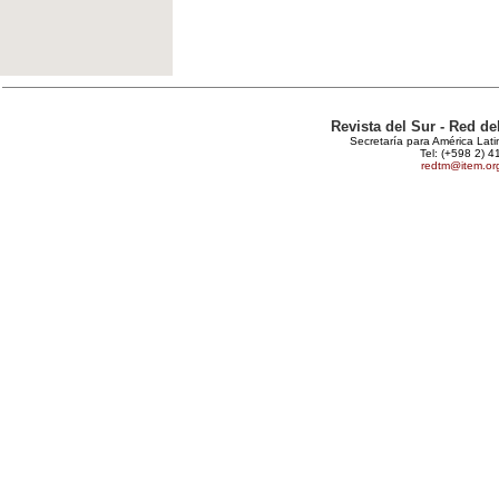
Revista del Sur - Red d
Secretaría para América Lat
Tel: (+598 2) 4
redtm@item.or