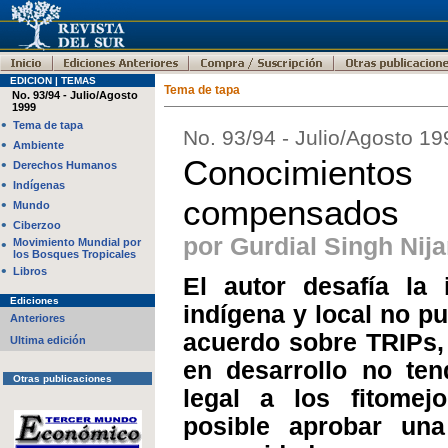
EDICION | TEMAS
Tema de tapa
No. 93/94 - Julio/Agosto
1999
•
Tema de tapa
No. 93/94 - Julio/Agosto 19
•
Ambiente
Conocimient
•
Derechos Humanos
•
Indígenas
compensados
•
Mundo
•
Ciberzoo
por Gurdial Singh Nija
•
Movimiento Mundial por
los Bosques Tropicales
•
Libros
El autor desafía la
Ediciones
indígena y local no p
Anteriores
acuerdo sobre TRIPs, 
Ultima edición
en desarrollo no ten
Otras publicaciones
legal a los fitomej
posible aprobar un