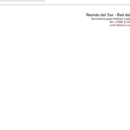
Revista del Sur - Red d
Secretaría para América Lat
Tel: (+598 2) 4
redtm@item.or