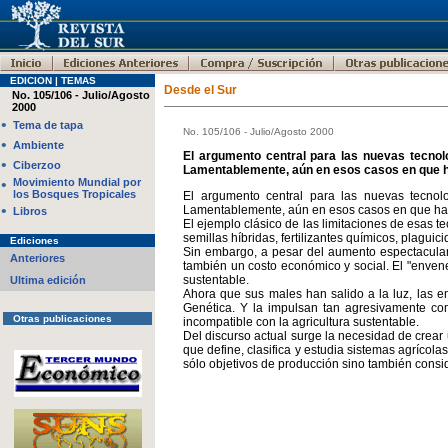
EDICION | TEMAS
Desde el Sur
No. 105/106 - Julio/Agosto
2000
•
Tema de tapa
No. 105/106 - Julio/Agosto 2000
•
Ambiente
El argumento central para las nuevas tecnol
•
Ciberzoo
Lamentablemente, aún en esos casos en que ha 
•
Movimiento Mundial por
los Bosques Tropicales
El argumento central para las nuevas tecnol
•
Lamentablemente, aún en esos casos en que ha ha
Libros
El ejemplo clásico de las limitaciones de esas 
semillas híbridas, fertilizantes químicos, plaguic
Ediciones
Sin embargo, a pesar del aumento espectacular 
Anteriores
también un costo económico y social. El "enven
sustentable.
Ultima edición
Ahora que sus males han salido a la luz, las e
Genética. Y la impulsan tan agresivamente com
Otras publicaciones
incompatible con la agricultura sustentable.
Del discurso actual surge la necesidad de crear u
que define, clasifica y estudia sistemas agríco
sólo objetivos de producción sino también consi