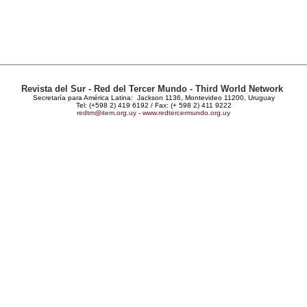
Revista del Sur - Red del Tercer Mundo - Third World Network
Secretaría para América Latina: Jackson 1136, Montevideo 11200, Uruguay
Tel: (+598 2) 419 6192 / Fax: (+ 598 2) 411 9222
redtm@item.org.uy
-
www.redtercermundo.org.uy