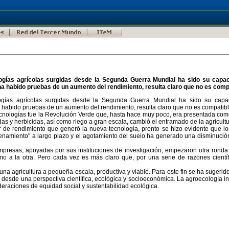
ogías agrícolas surgidas desde la Segunda Guerra Mundial ha sido su capac
habido pruebas de un aumento del rendimiento, resulta claro que no es compati
ogías agrícolas surgidas desde la Segunda Guerra Mundial ha sido su capac
bido pruebas de un aumento del rendimiento, resulta claro que no es compatible 
tecnologías fue la Revolución Verde que, hasta hace muy poco, era presentada com
idas y herbicidas, así como riego a gran escala, cambió el entramado de la agricultur
de rendimiento que generó la nueva tecnología, pronto se hizo evidente que los
enamiento" a largo plazo y el agotamiento del suelo ha generado una disminución
mpresas, apoyadas por sus instituciones de investigación, empezaron otra ronda
o a la otra. Pero cada vez es más claro que, por una serie de razones científi
na agricultura a pequeña escala, productiva y viable. Para este fin se ha sugerido a
las desde una perspectiva científica, ecológica y socioeconómica. La agroecología 
deraciones de equidad social y sustentabilidad ecológica.