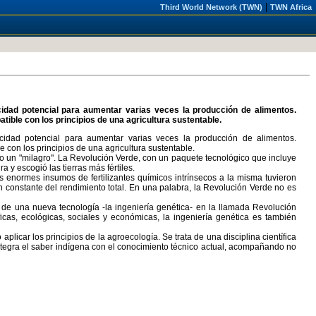
|
Third World Network (TWN)
TWN Africa
idad potencial para aumentar varias veces la producción de alimentos.
ble con los principios de una agricultura sustentable.
idad potencial para aumentar varias veces la producción de alimentos.
con los principios de una agricultura sustentable.
o un "milagro". La Revolución Verde, con un paquete tecnológico que incluye
a y escogió las tierras más fértiles.
 enormes insumos de fertilizantes químicos intrínsecos a la misma tuvieron
 constante del rendimiento total. En una palabra, la Revolución Verde no es
 de una nueva tecnología -la ingeniería genética- en la llamada Revolución
cas, ecológicas, sociales y económicas, la ingeniería genética es también
plicar los principios de la agroecología. Se trata de una disciplina científica
integra el saber indígena con el conocimiento técnico actual, acompañando no