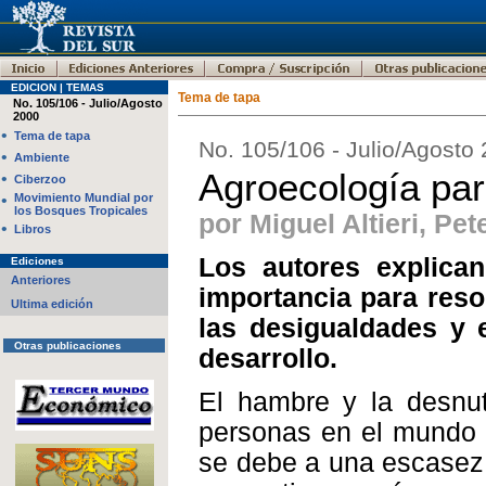
EDICION | TEMAS
Tema de tapa
No. 105/106 - Julio/Agosto
2000
•
Tema de tapa
No. 105/106 - Julio/Agosto
•
Ambiente
Agroecología par
•
Ciberzoo
•
Movimiento Mundial por
los Bosques Tropicales
por Miguel Altieri, Pe
•
Libros
Los autores explican
Ediciones
Anteriores
importancia para reso
Ultima edición
las desigualdades y 
Otras publicaciones
desarrollo.
El hambre y la desnut
personas en el mundo e
se debe a una escasez 