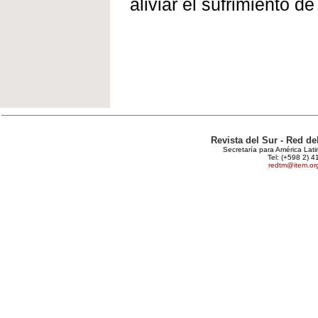
aliviar el sufrimiento 
Revista del Sur - Red d
Secretaría para América Lat
Tel: (+598 2) 4
redtm@item.or