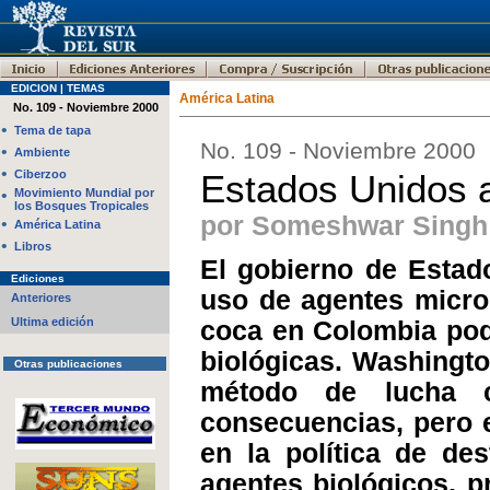
EDICION | TEMAS
América Latina
No. 109 - Noviembre 2000
•
Tema de tapa
No. 109 - Noviembre 2000
•
Ambiente
•
Ciberzoo
Estados Unidos a
•
Movimiento Mundial por
los Bosques Tropicales
por Someshwar Singh
•
América Latina
•
Libros
El gobierno de Estad
Ediciones
uso de agentes microb
Anteriores
Ultima edición
coca en Colombia podr
biológicas. Washingt
Otras publicaciones
método de lucha c
consecuencias, pero 
en la política de des
agentes biológicos, p