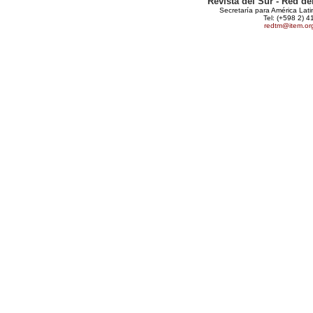
Revista del Sur - Red d
Secretaría para América Lat
Tel: (+598 2) 4
redtm@item.or