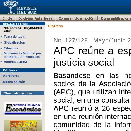
EDICION | TEMAS
Ciberzoo
No. 127/128 - Mayo/Junio
2002
•
Tema de tapa
No. 127/128 - Mayo/Junio 
•
Globalización
APC reúne a espe
•
Ciberzoo
•
Movimiento Mundial por
los Bosques Tropicales
justicia social
•
América Latina
Ediciones
Basándose en las ne
Anteriores
socios de la Asociaci
Ultima edición
(APC), que utilizan Inte
Otras publicaciones
social, en una consulta
APC reunió a 26 especi
en una reunión internac
comunidad de la info