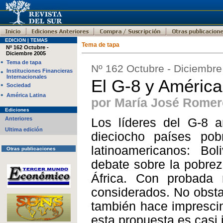
EDICION | TEMAS
Tema de tapa
Nº 162 Octubre -
Diciembre 2005
•
Tema de tapa
Nº 162 Octubre - Diciembr
•
Instituciones Financieras
Internacionales
El G-8 y América
•
Sociedad
•
América Latina
por María José Romer
Ediciones
Anteriores
Los líderes del G-8 
Ultima edición
dieciocho países pob
latinoamericanos: Bo
Otras publicaciones
debate sobre la pobre
África. Con probada 
considerados. No obsta
también hace imprescin
esta propuesta es casi i