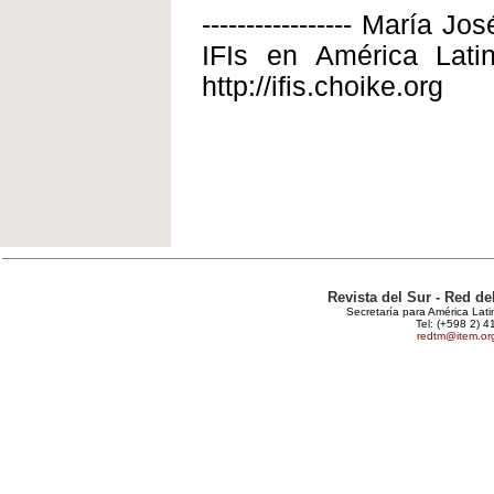
----------------- María 
IFIs en América Latin
http://ifis.choike.org
Revista del Sur - Red d
Secretaría para América Lat
Tel: (+598 2) 4
redtm@item.or