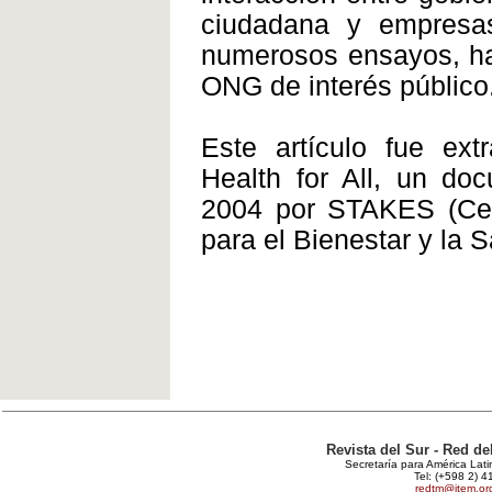
ciudadana y empresas 
numerosos ensayos, ha 
ONG de interés público
Este artículo fue ext
Health for All, un do
2004 por STAKES (Cent
para el Bienestar y la S
Revista del Sur - Red d
Secretaría para América Lat
Tel: (+598 2) 4
redtm@item.or