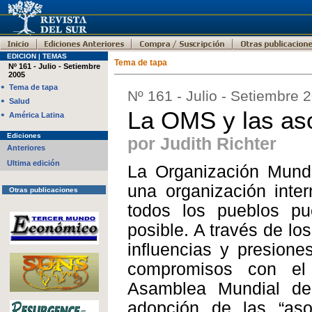
EDICION | TEMAS
Tema de tapa
Nº 161 - Julio - Setiembre
2005
•
Tema de tapa
Nº 161 - Julio - Setiembre 
•
Salud
La OMS y las aso
•
América Latina
Ediciones
por Judith Richter
Anteriores
Ultima edición
La Organización Mund
una organización inte
Otras publicaciones
todos los pueblos p
posible. A través de lo
influencias y presion
compromisos con el 
Asamblea Mundial de
adopción de las “asoc