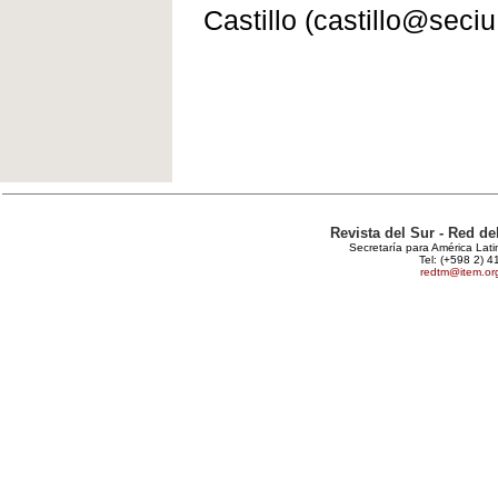
Castillo (castillo@seciu
Revista del Sur - Red d
Secretaría para América Lat
Tel: (+598 2) 4
redtm@item.or