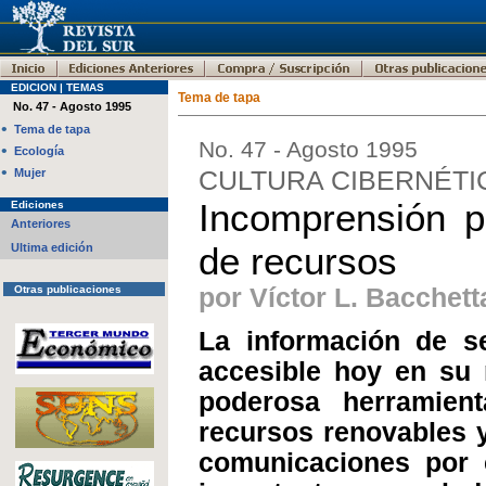
EDICION | TEMAS
Tema de tapa
No. 47 - Agosto 1995
•
Tema de tapa
No. 47 - Agosto 1995
•
Ecología
•
Mujer
CULTURA CIBERNÉTI
Incomprensión po
Ediciones
Anteriores
de recursos
Ultima edición
Otras publicaciones
por Víctor L. Bacchetta
La información de se
accesible hoy en su 
poderosa herramien
recursos renovables 
comunicaciones por