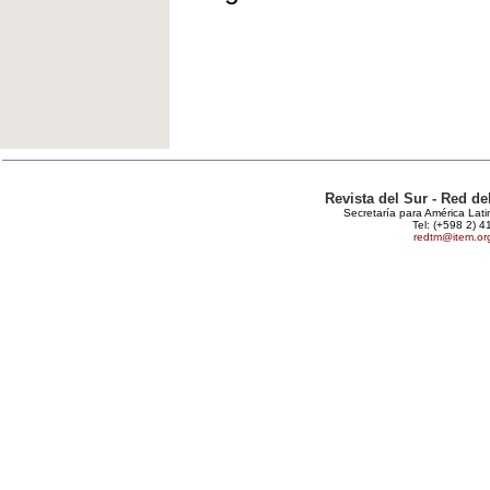
Revista del Sur - Red d
Secretaría para América Lat
Tel: (+598 2) 4
redtm@item.or