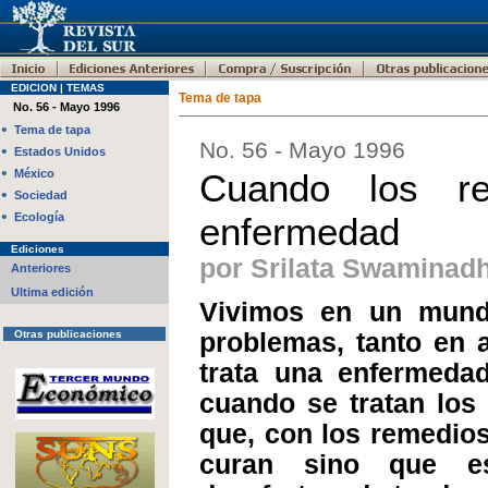
EDICION | TEMAS
Tema de tapa
No. 56 - Mayo 1996
•
Tema de tapa
No. 56 - Mayo 1996
•
Estados Unidos
•
México
Cuando los r
•
Sociedad
•
Ecología
enfermedad
Ediciones
por Srilata Swaminad
Anteriores
Ultima edición
Vivimos en un mund
Otras publicaciones
problemas, tanto en 
trata una enfermeda
cuando se tratan los
que, con los remedios 
curan sino que e