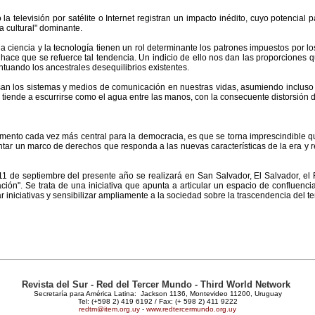
a televisión por satélite o Internet registran un impacto inédito, cuyo potencial p
 cultural" dominante.
a ciencia y la tecnología tienen un rol determinante los patrones impuestos por lo
er hace que se refuerce tal tendencia. Un indicio de ello nos dan las proporcione
uando los ancestrales desequilibrios existentes.
an los sistemas y medios de comunicación en nuestras vidas, asumiendo incluso ro
d tiende a escurrirse como el agua entre las manos, con la consecuente distorsión d
ento cada vez más central para la democracia, es que se torna imprescindible 
tar un marco de derechos que responda a las nuevas características de la era y ref
11 de septiembre del presente año se realizará en San Salvador, El Salvador, e
ón". Se trata de una iniciativa que apunta a articular un espacio de confluenci
 iniciativas y sensibilizar ampliamente a la sociedad sobre la trascendencia del t
Revista del Sur - Red del Tercer Mundo - Third World Network
Secretaría para América Latina: Jackson 1136, Montevideo 11200, Uruguay
Tel: (+598 2) 419 6192 / Fax: (+ 598 2) 411 9222
redtm@item.org.uy
-
www.redtercermundo.org.uy