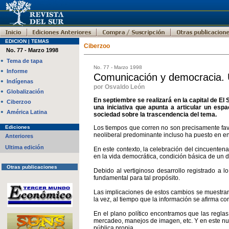
EDICION | TEMAS
Ciberzoo
No. 77 - Marzo 1998
•
Tema de tapa
No. 77 - Marzo 1998
•
Informe
Comunicación y democracia. 
•
Indígenas
por Osvaldo León
•
Globalización
En septiembre se realizará en la capital de E
•
Ciberzoo
una iniciativa que apunta a articular un esp
•
América Latina
sociedad sobre la trascendencia del tema.
Ediciones
Los tiempos que corren no son precisamente favo
neoliberal predominante incluso ha puesto en en
Anteriores
Ultima edición
En este contexto, la celebración del cincuente
en la vida democrática, condición básica de un 
Otras publicaciones
Debido al vertiginoso desarrollo registrado a l
fundamental para tal propósito.
Las implicaciones de estos cambios se muestran 
la vez, al tiempo que la información se afirma c
En el plano político encontramos que las regla
mercadeo, manejos de imagen, etc. Y en este nu
pública propia.