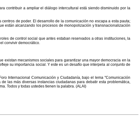
ara contribuir a ampliar el diálogo intercultural está siendo disminuido por la
s centros de poder. El desarrollo de la comunicación no escapa a esta pauta;
s que están alcanzando los procesos de monopolización y transnacionalización
les de control social que antes estaban reservados a otras instituciones, la
el convivir democrático.
que existan mecanismos sociales para garantizar una mayor democracia en la
leje su importancia social. Y este es un desafío que interpela al conjunto de
l Foro Internacional Comunicación y Ciudadanía, bajo el lema "Comunicación
a de las más diversas instancias ciudadanas para debatir esta problemática,
ema. Todos y todas ustedes tienen la palabra. (ALAI)