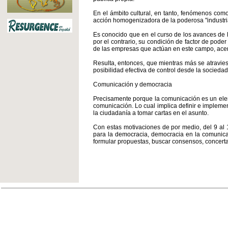
En el ámbito cultural, en tanto, fenómenos como l
acción homogenizadora de la poderosa "industria
Es conocido que en el curso de los avances de l
por el contrario, su condición de factor de pod
de las empresas que actúan en este campo, acent
Resulta, entonces, que mientras más se atravies
posibilidad efectiva de control desde la socieda
Comunicación y democracia
Precisamente porque la comunicación es un elem
comunicación. Lo cual implica definir e implemen
la ciudadanía a tomar cartas en el asunto.
Con estas motivaciones de por medio, del 9 al 
para la democracia, democracia en la comunicaci
formular propuestas, buscar consensos, concertar