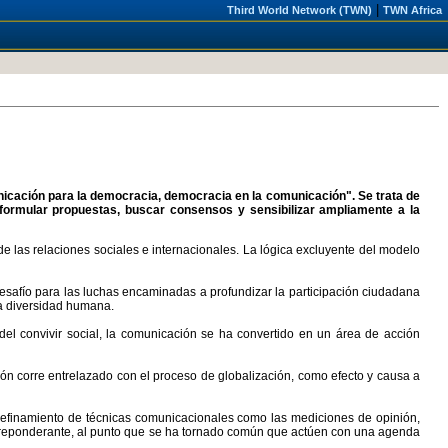
|
Third World Network (TWN)
TWN Africa
unicación para la democracia, democracia en la comunicación". Se trata de
, formular propuestas, buscar consensos y sensibilizar ampliamente a la
e las relaciones sociales e internacionales. La lógica excluyente del modelo
esafío para las luchas encaminadas a profundizar la participación ciudadana
la diversidad humana.
 del convivir social, la comunicación se ha convertido en un área de acción
ón corre entrelazado con el proceso de globalización, como efecto y causa a
 refinamiento de técnicas comunicacionales como las mediciones de opinión,
 preponderante, al punto que se ha tornado común que actúen con una agenda